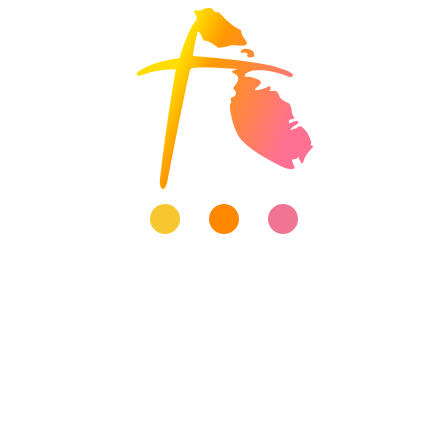
Happy Halloween ti přeje tým AnaMa!!
ZPĚT NA BLOG