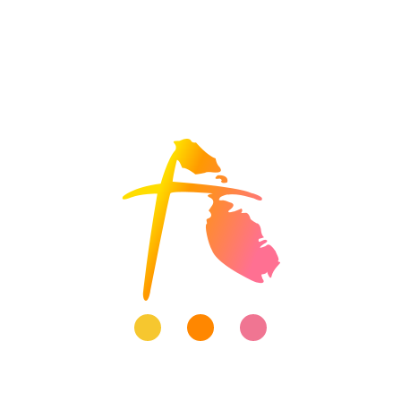
ESE mini intensive
RYCHLÝ KONTAKT
Piš: misa(zavinac)anama.cz