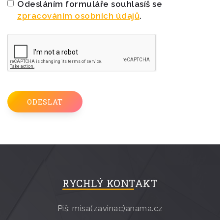
Odesláním formuláře souhlasíš se
zpracováním osobních údajů
.
RYCHLÝ KONTAKT
Piš: misa(zavinac)anama.cz